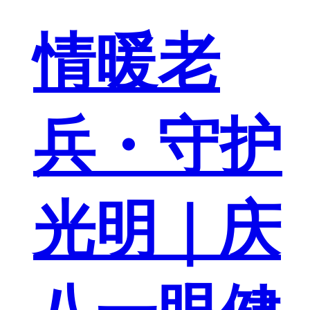
情暖老
兵・守护
光明｜庆