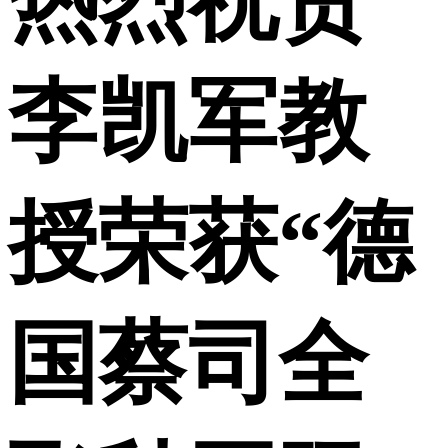
热烈祝贺
李凯军教
授荣获“德
国蔡司全