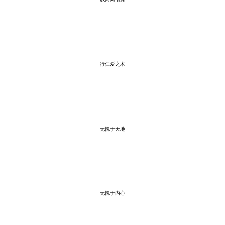
行仁爱之术
无愧于天地
无愧于内心