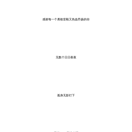
感谢每一个勇敢坚毅又热血昂扬的你
无数个日日夜夜
孤身无影灯下